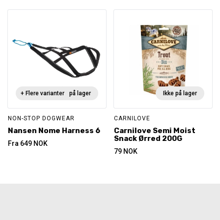
+ Flere varianter
Ikke på lager
Ikke på lager
NON-STOP DOGWEAR
CARNILOVE
Nansen Nome Harness 6
Carnilove Semi Moist
Snack Ørred 200G
Fra
649
NOK
79
NOK