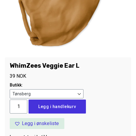
WhimZees Veggie Ear L
39
NOK
Butikk:
WhimZees
Legg i handlekurv
Veggie
Ear
Legg i ønskeliste
L
antall