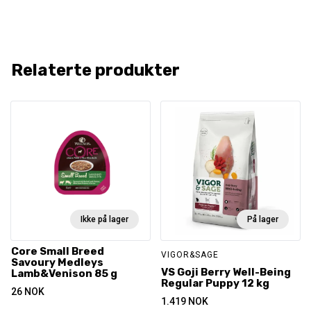
Relaterte produkter
Ikke på lager
På lager
Core Small Breed
VIGOR&SAGE
Savoury Medleys
VS Goji Berry Well-Being
Lamb&Venison 85 g
Regular Puppy 12 kg
26
NOK
1.419
NOK