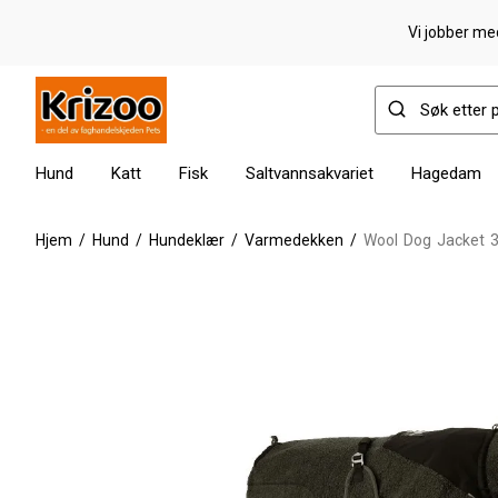
Vi jobber med
Hund
Katt
Fisk
Saltvannsakvariet
Hagedam
Hjem
/
Hund
/
Hundeklær
/
Varmedekken
/
Wool Dog Jacket 