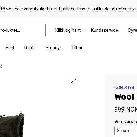
 å vise hele vareutvalget i nettbutikken. Finner du ikke det du leter etter
Klikk og hent
Kundeservice
Dyr
Fugl
Reptil
Smådyr
Tilbud
36
NON-STOP
Wool
999
NO
Velg varia