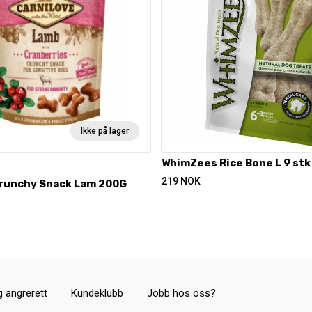
Ikke på lager
WhimZees Rice Bone L 9 stk
219
NOK
Crunchy Snack Lam 200G
g angrerett
Kundeklubb
Jobb hos oss?