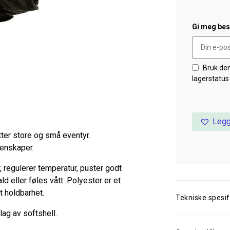
Gi meg besk
Bruk de
lagerstatus
Legg
tter store og små eventyr.
genskaper.
r, regulerer temperatur, puster godt
ld eller føles vått. Polyester er et
t holdbarhet.
Tekniske spesif
lag av softshell.