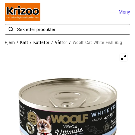
Meny
Hjem
/
Katt
/
Kattefôr
/
Våtfôr
/
Woolf Cat White Fish 85g