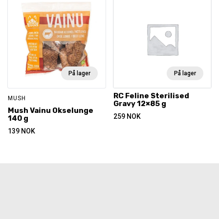
På lager
På lager
RC Feline Sterilised
MUSH
Gravy 12×85 g
Mush Vainu Okselunge
259
NOK
140 g
139
NOK