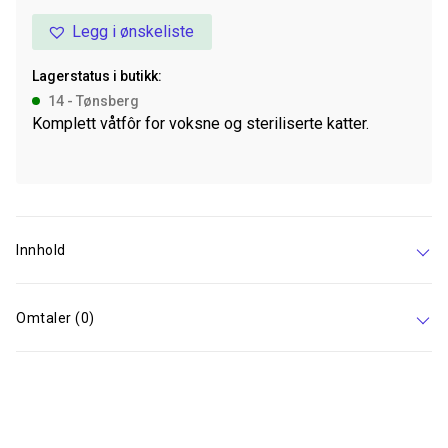
White
Legg i ønskeliste
Fish
85g
Lagerstatus i butikk:
antall
14 - Tønsberg
Komplett våtfôr for voksne og steriliserte katter.
Innhold
Omtaler (0)