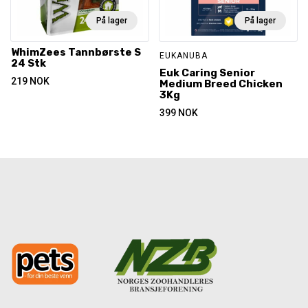
På lager
På lager
WhimZees Tannbørste S
EUKANUBA
24 Stk
Euk Caring Senior
219
NOK
Medium Breed Chicken
3Kg
399
NOK