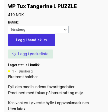
WP Tux Tangerine L PUZZLE
419
NOK
Butikk:
WP
Legg i handlekurv
Tux
Tangerine
Legg i ønskeliste
L
PUZZLE
Lagerstatus i butikk:
antall
1 - Tønsberg
Ekstremt holdbar.
Fyll den med hundens favorittgodbiter
Produsert med fokus på bærekraft og miljø
Kan vaskes i øverste hylle i oppvaskmaskinen
Uten latex