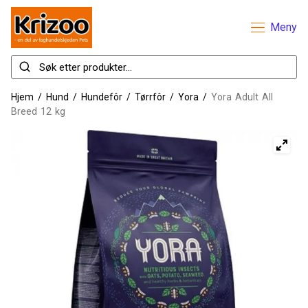
Meny
Hjem
/
Hund
/
Hundefôr
/
Tørrfôr
/
Yora
/
Yora Adult All
Breed 12 kg