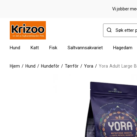
Vi jobber med
Hund
Katt
Fisk
Saltvannsakvariet
Hagedam
Hjem
/
Hund
/
Hundefôr
/
Tørrfôr
/
Yora
/
Yora Adult Large B