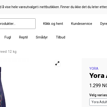
 å vise hele vareutvalget i nettbutikken. Finner du ikke det du leter etter
Klikk og hent
Kundeservice
Dyr
Fugl
Reptil
Smådyr
Tilbud
reed 12 kg
YORA
Yora 
1.299
N
Velg varia