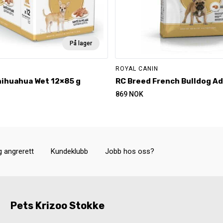
På lager
ROYAL CANIN
hihuahua Wet 12×85 g
RC Breed French Bulldog Ad
869
NOK
g angrerett
Kundeklubb
Jobb hos oss?
Pets Krizoo Stokke