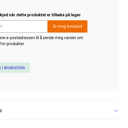
jed når dette produktet er tilbake på lager
Gi meg beskjed
nne e-postadressen til å sende meg varsler om
 for produkter.
 i ønskeliste
g