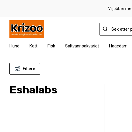
Vi jobber med
Hund
Katt
Fisk
Saltvannsakvariet
Hagedam
Filtere
Eshalabs