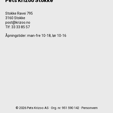
Pets Krizoo Stokke
Stokke Ravei 795
3160 Stokke
post@krizoo.no
Tlf:
33 33 85 57
Åpningstider: man-fre 10-18, lør 10-16
© 2026 Pets Krizoo AS · Org. nr. 951 590 142 ·
Personvern