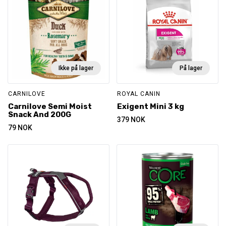
Ikke på lager
På lager
CARNILOVE
ROYAL CANIN
Carnilove Semi Moist
Exigent Mini 3 kg
Snack And 200G
379
NOK
79
NOK