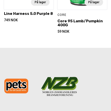
På lager
På lager
Line Harness 5.0 Purple 8
CORE
749
NOK
Core 95 Lamb/Pumpkin
400G
59
NOK