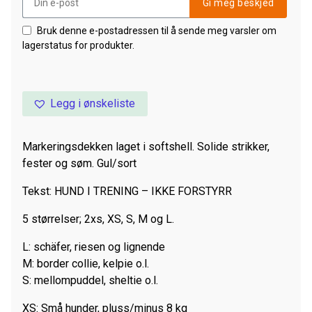
Gi meg beskjed
Bruk denne e-postadressen til å sende meg varsler om
lagerstatus for produkter.
Legg i ønskeliste
Markeringsdekken laget i softshell. Solide strikker,
fester og søm. Gul/sort
Tekst: HUND I TRENING – IKKE FORSTYRR
5 størrelser; 2xs, XS, S, M og L.
L: schäfer, riesen og lignende
M: border collie, kelpie o.l.
S: mellompuddel, sheltie o.l.
XS: Små hunder, pluss/minus 8 kg