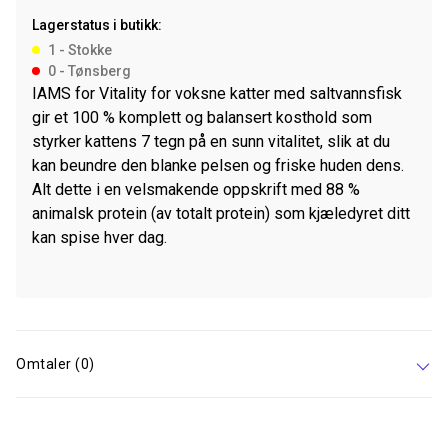
Ocean
Lagerstatus i butikk:
Fish
1 - Stokke
10
0 - Tønsberg
kg
IAMS for Vitality for voksne katter med saltvannsfisk
antall
gir et 100 % komplett og balansert kosthold som
styrker kattens 7 tegn på en sunn vitalitet, slik at du
kan beundre den blanke pelsen og friske huden dens.
Alt dette i en velsmakende oppskrift med 88 %
animalsk protein (av totalt protein) som kjæledyret ditt
kan spise hver dag.
Omtaler (0)