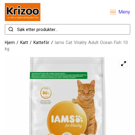
Meny
Hjem
/
Katt
/
Kattefôr
/
Iams Cat Vitality Adult Ocean Fish 10
kg