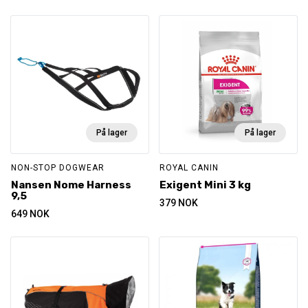
På lager
På lager
NON-STOP DOGWEAR
ROYAL CANIN
Nansen Nome Harness
Exigent Mini 3 kg
9,5
379
NOK
649
NOK