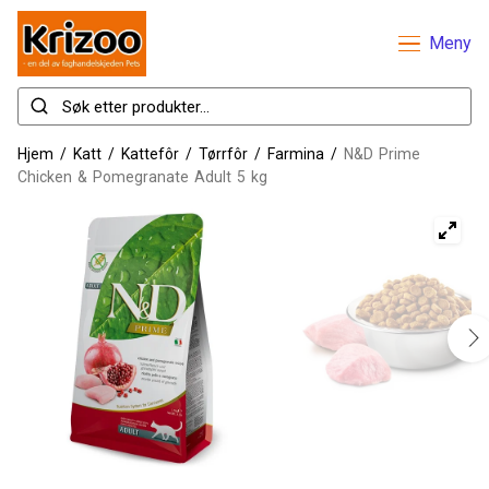
Meny
Hjem
/
Katt
/
Kattefôr
/
Tørrfôr
/
Farmina
/
N&D Prime
Chicken & Pomegranate Adult 5 kg