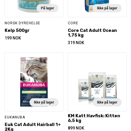
På lager
Ikke på lager
NORSK DYREHELSE
CORE
Kelp 500gr
Core Cat Adult Ocean
1,75 kg
199
NOK
319
NOK
Ikke på lager
Ikke på lager
KM Katt Havfisk: Kitten
EUKANUBA
6,5 kg
Euk Cat Adult Hairball 1+
899
NOK
2Kg