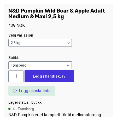
N&D Pumpkin Wild Boar & Apple Adult
Medium & Maxi 2,5 kg
439
NOK
Velg variasjon
Butikk:
N&D
Legg i handlekurv
Pumpkin
Wild
Legg i ønskeliste
Boar
&
Lagerstatus i butikk:
Apple
4 - Tønsberg
Adult
N&D Pumpkin er et komplett fôr til mellomstore og
Medium