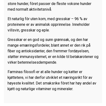
store hunder, fôret passer de fleste voksne hunder
&
med normalt aktivitetsnivå.
Maxi
2,5
Et naturlig fôr uten korn, med gresskar – 96 % av
kg
proteinene er av animalsk opprinnelse. Inneholder
antall
villsvin, gresskar og eple.
Gresskar er en god og sunn grønnsak, og den har
mange ernæringsfordeler, blant annet er den rik på
fiber og antioksidanter, den fremmer fordøyelsen,
støtter immunsystemet, er en kilde til betakarotener og
virker betennelsesdempende.
Farminas filosofi er at alle hunder og katter er
kjøttetere, vi har derfor utviklet et næringsrikt fôr av
høyeste kvalitet. Det smaksrike fôret har høy andel av
kjøtt og naturlige vitaminer og mineraler.