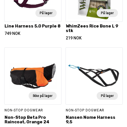
På lager
På lager
Line Harness 5.0 Purple 8
WhimZees Rice Bone L 9
stk
749
NOK
219
NOK
Ikke på lager
På lager
NON-STOP DOGWEAR
NON-STOP DOGWEAR
Non-Stop Beta Pro
Nansen Nome Harness
Raincoat, Orange 24
9,5