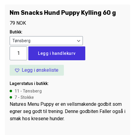
Nm Snacks Hund Puppy Kylling 60 g
79
NOK
Butikk:
Nm
Legg i handlekurv
Snacks
Hund
Legg i ønskeliste
Puppy
Kylling
Lagerstatus i butikk:
60
11 - Tønsberg
g
7 - Stokke
antall
Natures Menu Puppy er en vellsmakende godbit som
egner seg godt til trening. Denne godbiten Faller også i
smak hos kresene hunder.