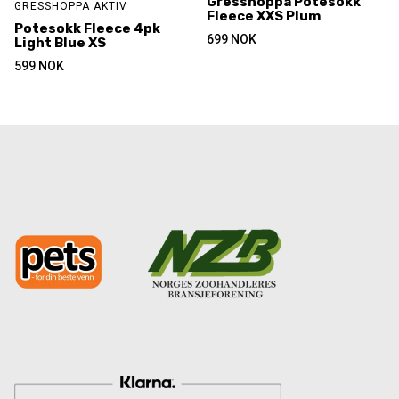
Gresshoppa Potesokk
GRESSHOPPA AKTIV
Fleece XXS Plum
Potesokk Fleece 4pk
699
NOK
Light Blue XS
599
NOK