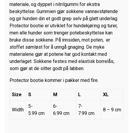
materiale, og dyppet i nitrilgummi for ekstra
beskyttelse. Gummien gjør sokkene vannavstøtende
og gir hunden din et godt grep selv på glatt underlag.
Protector bootie er utviklet for hundekjøring og turer,
men alle hunder som trenger potebeskyttelse kan
bruke disse sokkene. På innsiden, mot poten, er
stoffet sømløst for å unngå gnaging. De myke
materialene gjør at potene har god kontakt med
underlaget. Sokkene festes med elastisk borrelås,
som gjør at de sitter godt på labben.
Protector bootie kommer i pakker med fire.
Size
S
M
L
XL
5-
6-
7-
Width
8 – 9 cm
5.99 cm
6.99 cm
7.99 cm