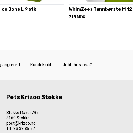
ce Bone L 9 stk
WhimZees Tannbørste M 12
219
NOK
g angrerett
Kundeklubb
Jobb hos oss?
Pets Krizoo Stokke
Stokke Ravei 795
3160 Stokke
post@krizoo.no
Tlf:
33 33 85 57