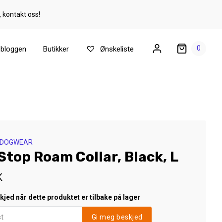
, kontakt oss!
0
ebloggen
Butikker
Ønskeliste
 DOGWEAR
top Roam Collar, Black, L
K
jed når dette produktet er tilbake på lager
Gi meg beskjed