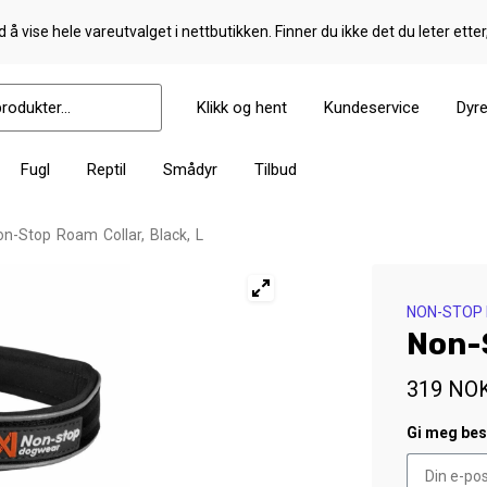
 å vise hele vareutvalget i nettbutikken. Finner du ikke det du leter etter
Klikk og hent
Kundeservice
Dyr
Fugl
Reptil
Smådyr
Tilbud
on-Stop Roam Collar, Black, L
NON-STOP
Non-S
319
NO
Gi meg besk