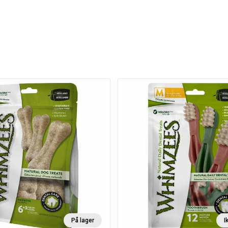
På lager
I