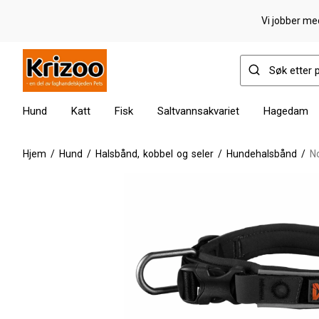
Vi jobber med
Hund
Katt
Fisk
Saltvannsakvariet
Hagedam
Hjem
/
Hund
/
Halsbånd, kobbel og seler
/
Hundehalsbånd
/
N