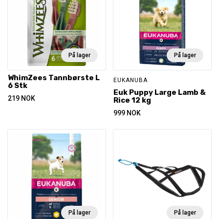
På lager
På lager
WhimZees Tannbørste L
EUKANUBA
6 Stk
Euk Puppy Large Lamb &
219
NOK
Rice 12 kg
999
NOK
På lager
På lager