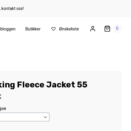
, kontakt oss!
0
ebloggen
Butikker
Ønskeliste
king Fleece Jacket 55
K
sjon