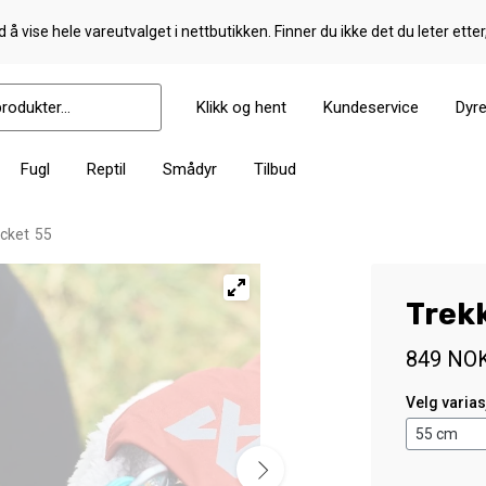
 å vise hele vareutvalget i nettbutikken. Finner du ikke det du leter etter
Klikk og hent
Kundeservice
Dyr
Fugl
Reptil
Smådyr
Tilbud
acket 55
Trek
849
NO
Velg varia