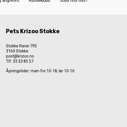
g angrerett
Kundeklubb
Jobb hos oss?
Pets Krizoo Stokke
Stokke Ravei 795
3160 Stokke
post@krizoo.no
Tlf:
33 33 85 57
Åpningstider: man-fre 10-18, lør 10-16