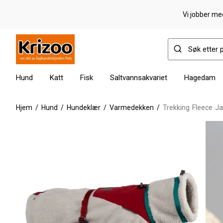
Vi jobber med
Hund
Katt
Fisk
Saltvannsakvariet
Hagedam
Hjem
/
Hund
/
Hundeklær
/
Varmedekken
/
Trekking Fleece J