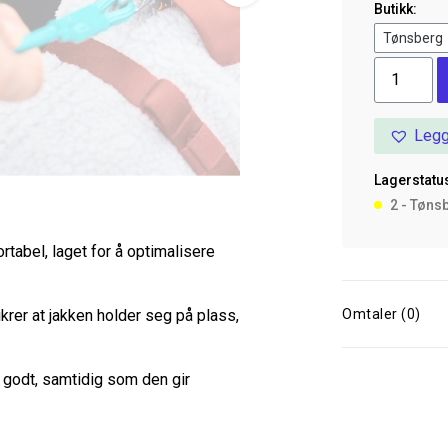
Butikk:
Trekking
Fleece
Jacket
Legg
55
antall
Lagerstatus
2 - Tøns
abel, laget for å optimalisere
krer at jakken holder seg på plass,
Omtaler (0)
 godt, samtidig som den gir