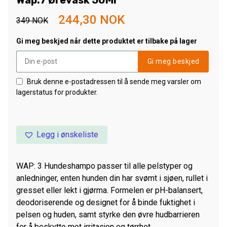
Wap:7 Ørevask 50Ml
244,30
NOK
349
NOK
Gi meg beskjed når dette produktet er tilbake på lager
Gi meg beskjed
Bruk denne e-postadressen til å sende meg varsler om
lagerstatus for produkter.
Legg i ønskeliste
WAP: 3 Hundeshampo passer til alle pelstyper og
anledninger, enten hunden din har svømt i sjøen, rullet i
gresset eller lekt i gjørma. Formelen er pH-balansert,
deodoriserende og designet for å binde fuktighet i
pelsen og huden, samt styrke den øvre hudbarrieren
for å beskytte mot irritasjon og tørrhet.