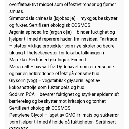
overflateaktivt middel som effektivt renser og fjerner
smuss.
Simmondsia chinesis (jojobaolje) – mykgjør, beskytter
og fukter. Sertifisert økologisk COSMOS.
Argania spinosa frø (argan olje) – binder fuktighet og
hjelper til med å reparere huden fra innsiden. Fairtrade
– støtter viktige prosjekter som nye skoler og bedre
tilgang til helsetjenester for lokalbefolkningen i
Marokko. Sertifisert økologisk Ecocert.
Maris salt – havsalt fra Dødehavet som er rensende
og har en helbredende effekt på sensitiv hud.
Glyserin (veg) – vegetabilsk glyserin laget av
kokosnøttolje som fukter pels og hud.
Sodium PCA – bevarer fuktighet og styrker epidermis’:
barrierelag og beskytter mot irritasjon og tørrhet.
Sertifisert økologisk COSMOS.
Pentylene Glycol – laget av GMO-fri mais og sukkerrør
som hjelper til med å holde på fuktigheten. Sertifisert
COSMOS.