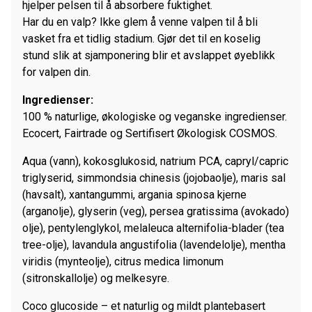
hjelper pelsen til å absorbere fuktighet.
Har du en valp? Ikke glem å venne valpen til å bli
vasket fra et tidlig stadium. Gjør det til en koselig
stund slik at sjamponering blir et avslappet øyeblikk
for valpen din.
Ingredienser:
100 % naturlige, økologiske og veganske ingredienser.
Ecocert, Fairtrade og Sertifisert Økologisk COSMOS.
Aqua (vann), kokosglukosid, natrium PCA, capryl/capric
triglyserid, simmondsia chinesis (jojobaolje), maris sal
(havsalt), xantangummi, argania spinosa kjerne
(arganolje), glyserin (veg), persea gratissima (avokado)
olje), pentylenglykol, melaleuca alternifolia-blader (tea
tree-olje), lavandula angustifolia (lavendelolje), mentha
viridis (mynteolje), citrus medica limonum
(sitronskallolje) og melkesyre.
Coco glucoside – et naturlig og mildt plantebasert