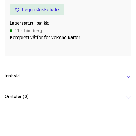
Turkey
Legg i ønskeliste
Pate
85g
Lagerstatus i butikk:
antall
11 - Tønsberg
Komplett våtfôr for voksne katter
Innhold
Omtaler (0)