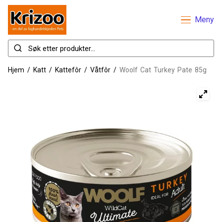
Meny
Hjem
/
Katt
/
Kattefôr
/
Våtfôr
/
Woolf Cat Turkey Pate 85g